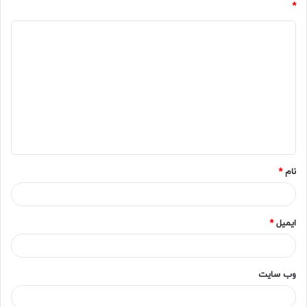
*
د
ی
د
گ
ا
ه
*
نام
*
ایمیل
*
وب‌ سایت