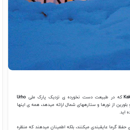
Kak
که در طبیعت دست نخورده ی نزدیک پارک ملی
Urho
ورین از نورها و ستاره­های شمال ارائه می­دهد، همه ی اینها
 اید.
 حفظ گرما عایق­بندی می­کنند، بلکه اطمینان می­دهند که منظره