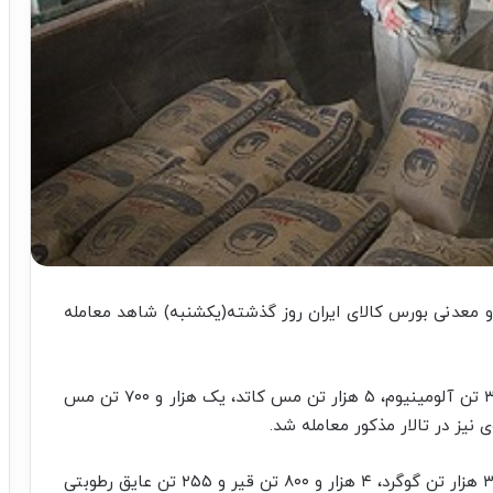
معدنی بورس کالای ایران روز گذشته(یکشنبه) شاهد معامله
بر این اساس ۱۶ هزار تن آهن اسفنجی، ۵ هزار و ۳۲۵ تن آلومینیوم، ۵ هزار تن مس کاتد، یک هزار و ۷۰۰ تن مس
تالار صادراتی بورس‌کالای ایران نیز میزبان دادوستد ۳۰ هزار تن گوگرد، ۴ هزار و ۸۰۰ تن قیر و ۲۵۵ تن عایق رطوبتی