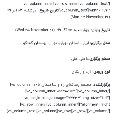
[/vc_column_text][vc_row_inner][vc_column_inner
width=”2/3″][vc_column_text]
تاریخ شروع:
دوشنبه 03 آذر 99
(Mon 23 November 20)
تاریخ پایان:
چهارشنبه 05 آذر 99 (Wed 25 November 20)
محل برگزاری:
ایران، استان تهران، تهران، بوستان گفتگو
سطح برگزاری:
داخلی، ملی
نوع ورودی:
آزاد و رایگان
برگزارکننده:
مجتمع رسانه‌ای راه ‌و ساختمان[/vc_column_text]
[/vc_column_inner][vc_column_inner width=”1/3″]
[vc_single_image image=”73233″ img_size=”full”
alignment=”right”][/vc_column_inner][/vc_row_inner]
[/vc_column][/vc_row][vc_row][vc_column][vc_column_text]