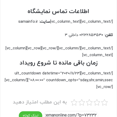
اطلاعات تماس نمایشگاه
[/vc_column_text][vc_column_text]
سایت:
samainfo.ir
تلفن:
۰۲۱۲۲۸۵۳۵۳۰ داخلی ۳
[/vc_column_text][/vc_column][/vc_row][vc_row][vc_column]
[vc_column_text]
زمان باقی مانده تا شروع رویداد
[/vc_column_text][ult_countdown datetime=”2020/11/23
08:00:00″ countdown_opts=”sday,shr,smin,ssec”][/vc_column]
[/vc_row]
به این مطلب امتیاز دهید
لینک کوتاه