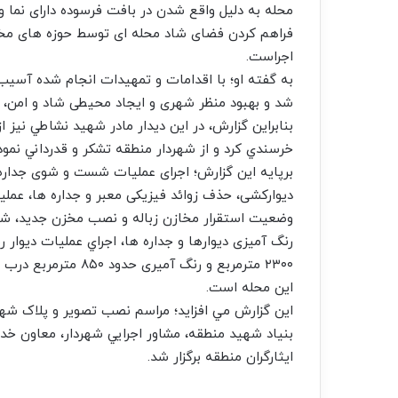
محله به دلیل واقع شدن در بافت فرسوده دارای نما 
فراهم کردن فضای شاد محله ای توسط حوزه های مخ
اجراست.
به گفته او؛ با اقدامات و تمهيدات انجام شده آسي
شد و بهبود منظر شهری و ایجاد محیطی شاد و امن، ر
بنابراین گزارش، در این دیدار مادر شهيد نشاطي نيز 
خرسندي کرد و از شهردار منطقه تشکر و قدرداني نمود
برپايه اين گزارش؛ اجرای عملیات شست و شوی جداره
دیوارکشی، حذف زوائد فیزیکی معبر و جداره ها، عم
وضعیت استقرار مخازن زباله و نصب مخزن جدید، شس
رنگ آمیزی دیوارها و جداره ها، اجراي عملیات دیوار ر
۲۳۰۰ مترمربع و رنگ آ
این محله است.
اين گزارش مي افزايد؛ مراسم نصب تصوير و پلاک ش
بنياد شهيد منطقه، مشاور اجرايي شهردار، معاون خ
ايثارگران منطقه برگزار شد.