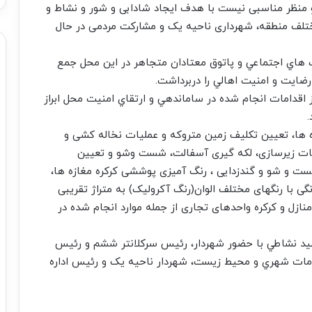
و منظر مناسبی نيست با هدف ایجاد شادابی و شور و نشاط و
تلف منطقه، شهرداری ناحیه یک و مشارکت مردمی در حال
ب هاي اجتماعي و پاتوق معتادان متجاهر در اين محل جمع
ضايت و امنيت اهالي را دربرداشت.
از اقدامات انجام شده در ساماندهي و ارتقاي امنيت محل ابراز
.
 ها، تعیین تکلیف زمین متروکه و عملیات نخاله کشی و
لیات زیرسازی، لکه گیری آسفالت، شست وشو و تعیین
ت و شو و گندزدایی ، رنگ آمیزی پوششی کرکره مغازه ها،
نگی با رنگهای مختلف الوان(رنگ آکرولیک) به متراژ تقریبی
میری حدود ۸۵۰ مترمربع درب منازل و کرکره واحدهای تجاری از جمله موارد انجام شده در
هيد نشاطي با حضور شهردار، رئيس سرکلانتر ششم و رئيس
دمات شهري و محيط زيست، شهردار ناحيه يک و رئيس اداره