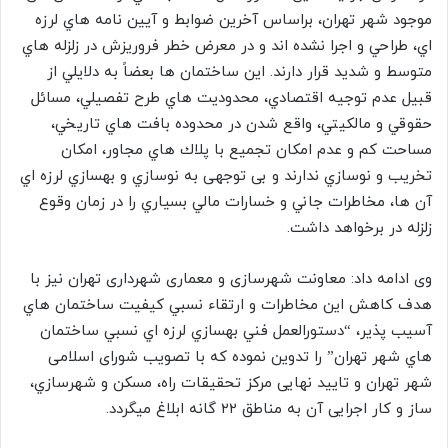
موجود شهر تهران، براساس آخرين ضوابط و آيين نامه هاي لرزه
اي، طراحي و اجرا نشده اند و در معرض خطر فروریزش در زلزله هاي
متوسط و شديد قرار دارند. اين ساختمان ها بعضاً به دلايلي از
قبيل عدم توجيه اقتصادي، محدوديت هاي طرح تفصيلي، مسائل
حقوقي و مالكيتي، واقع شدن در محدوده بافت هاي تاريخي،
مساحت کم و عدم امكان تجميع با پلاك هاي مجاور، امكان
تخريب و نوسازي ندارند و بی توجهی به نوسازي و بهسازي لرزه اي
آن ها، مخاطرات جاني و خسارات مالي بسياري را در زمان وقوع
زلزله در برخواهد داشت.
وی ادامه داد: معاونت شهرسازی و معماری شهرداری تهران نیز با
هدف كاهش این مخاطرات و ارتقاء نسبي كيفيت ساختمان هاي
آسيب پذير، “دستورالعمل فني بهسازي لرزه اي نسبي ساختمان
هاي شهر تهران” را تدوین نموده که با تصویب شورای اسلامی
شهر تهران و تایید نهایی مركز تحقيقات راه، مسكن و شهرسازي،
ساز و کار اجرایی آن به مناطق ۲۲ گانه ابلاغ میگردد.