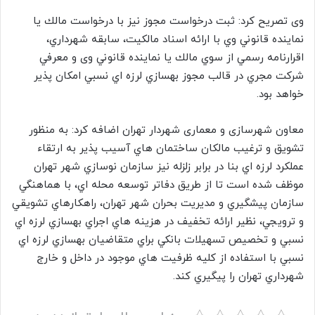
وی تصریح کرد: ثبت درخواست مجوز نیز با درخواست مالك يا
نماينده قانوني وي با ارائه اسناد مالكيت، سابقه شهرداري،
اقرارنامه رسمي از سوي مالك يا نماينده قانوني وی و معرفي
شركت مجري در قالب مجوز بهسازي لرزه اي نسبي امكان پذير
خواهد بود.
معاون شهرسازی و معماری شهردار تهران اضافه کرد: به منظور
تشویق و ترغیب مالکان ساختمان هاي آسيب پذير به ارتقاء
عملكرد لرزه اي بنا در برابر زلزله نیز سازمان نوسازي شهر تهران
موظف شده است تا از طريق دفاتر توسعه محله اي، با هماهنگي
سازمان پيشگيري و مديريت بحران شهر تهران، راهكارهاي تشويقي
و ترويجي، نظير ارائه تخفيف در هزينه هاي اجراي بهسازي لرزه اي
نسبي و تخصيص تسهيلات بانكي براي متقاضيان بهسازي لرزه اي
نسبي با استفاده از كليه ظرفيت هاي موجود در داخل و خارج
شهرداري تهران را پيگيري کند.