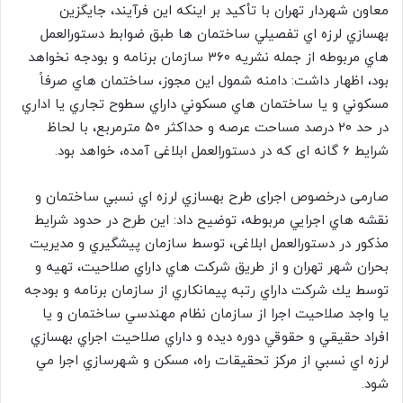
معاون شهردار تهران با تأکید بر اینکه اين فرآيند، جايگزين
بهسازي لرزه اي تفصيلي ساختمان ها طبق ضوابط دستورالعمل
هاي مربوطه از جمله نشريه ۳۶۰ سازمان برنامه و بودجه نخواهد
بود، اظهار داشت: دامنه شمول اين مجوز، ساختمان هاي صرفاً
مسكوني و يا ساختمان هاي مسكوني داراي سطوح تجاري يا اداري
در حد ۲۰ درصد مساحت عرصه و حداكثر ۵۰ مترمربع، با لحاظ
شرايط ۶ گانه ای که در دستورالعمل ابلاغی آمده، خواهد بود.
صارمی درخصوص اجرای طرح بهسازي لرزه اي نسبي ساختمان و
نقشه هاي اجرايي مربوطه، توضیح داد: این طرح در حدود شرايط
مذكور در دستورالعمل ابلاغی، توسط سازمان پيشگيري و مديريت
بحران شهر تهران و از طريق شركت هاي داراي صلاحيت، تهيه و
توسط يك شركت داراي رتبه پيمانكاري از سازمان برنامه و بودجه
يا واجد صلاحيت اجرا از سازمان نظام مهندسي ساختمان و يا
افراد حقيقي و حقوقي دوره ديده و داراي صلاحيت اجراي بهسازي
لرزه اي نسبي از مركز تحقيقات راه، مسكن و شهرسازي اجرا مي
شود.