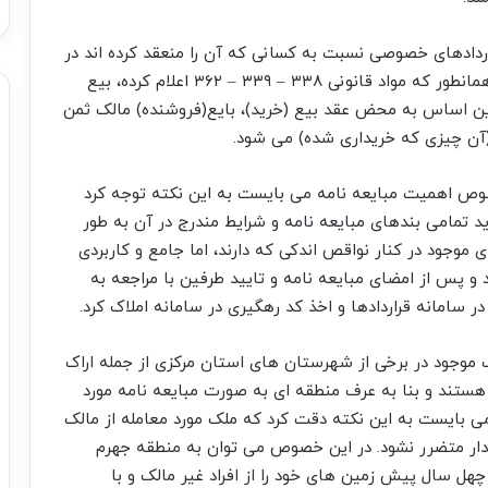
مطابق ماده ۱۰ قانون مدنی قراردادهای خصوصی نسبت به کسانی که آن را منعقد کرده اند در
صورتی که مخالف صریح قانون نباشد، نافذ است و همانطور که مواد قانونی ۳۳۸ – ۳۳۹ – ۳۶۲ اعلام کرده، بیع
ن اساس به محض عقد بیع (خرید)، بایع(فروشنده) مالک ثمن
آن چیزی که خریداری شده) می شود.
وص اهمیت مبایعه نامه می بایست به این نکته توجه کرد
ید تمامی بندهای مبایعه نامه و شرایط مندرج در آن به طور
 موجود در کنار نواقص اندکی که دارند، اما جامع و کاربردی
 پس از امضای مبایعه نامه و تایید طرفین با مراجعه به
ر سامانه قراردادها و اخذ کد رهگیری در سامانه املاک کرد.
اک موجود در برخی از شهرستان های استان مرکزی از جمله اراک
هستند و بنا به عرف منطقه ای به صورت مبایعه نامه مورد
می بایست به این نکته دقت کرد که ملک مورد معامله از مالک
ریدار متضرر نشود. در این خصوص می توان به منطقه جهرم
چهل سال پیش زمین های خود را از افراد غیر مالک و با