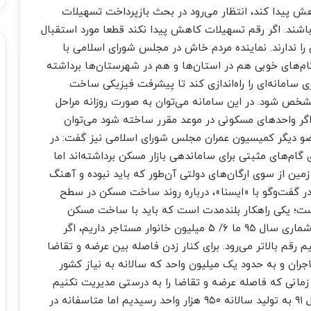
هش پیدا کند، انتظار می‌رود در بحث بازپرداخت تسهیلات
 باشند. اگر رقم تسهیلات کاهش پیدا نکند قطعا مورد استقبال
 را ندارند. نماینده مردم خاش در مجلس شورای اسلامی با
م‌های خوبی هم در استان‌ها و هم در شهرستان‌ها برداشته
 سامانه‌ای را راه‌اندازی کند تا پیشرفت فیزیکی ساخت
خص شود. در این سامانه می‌توان به صورت روزانه مراحل
 اگر واحدهای مسکونی در موعد مقرر ساخته شود می‌توان
و دیگر کمیسیون عمران مجلس شورای اسلامی نیز گفت: در
م‌های مثبتی برای ساماندهی بازار مسکن برداشته‌اند اما
ن از سوی ارگان‌های دولتی آن‌طور که باید نبوده و آهنگ
گفت‌وگو با «ایسنا»، درباره روند ساخت مسکن در سطح
است؛ یکی راهکار بلندمدت است که باید با ساخت مسکن
فاصله بین عرضه و تقاضا را کنار بزنیم. بر اساس سرشماری سال ۹۵ ما ۶/ ۵ میلیون خانوار مستاجر داریم، اگر
م رقم بالاتر می‌رود. برای کنار زدن فاصله بین عرضه و تقاضا
ز مستاجران و به حدود یک میلیون واحد که سالانه به نیاز کشور
که زمانی که فاصله عرضه و تقاضا را به درستی مدیریت نکنیم
این بازار با تلاطم مواجه خواهد بود، اظهار کرد: در سال ۹۱ به تولید سالانه ۹۵۰ هزار واحد رسیدیم اما متاسفانه در