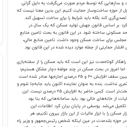
 رسید. حتی ساخت و سازهایی که توسط مردم صورت می‌گرفت به دلیل گرانی
ول از حوزه ساخت‌و‌ساز حمایت کنیم. این بدین معنا نیست که
دی‌گری کند بلکه باید شرایط را برای ساخت تسهیل کند.
 کرد: بر اساس قانون جهش تولید مسکن که یک سال در
حد مسکونی ساخته شود. در این قانون به بحث تامین منابع
ر مجلس برای ساخت مسکن وجود داشت. تامین منابع مالی،
ی اقشار حمایتی از جمله موارد دیده شده در این قانون بود.
اهکار کوتاه‌مدت نیز این است که باید مسکن را از سفته‌بازی
 اما امروز در بحث مسکن در چند مولفه دچار مشکل هستیم؛
یکی در حوزه کوتاه‌مدت است. بخشنامه‌ای که برای تعیین سقف افزایش ۲۰ و ۲۵ درصدی اجاره‌بها صادر شده است
مری نداشت. بنده به عنوان نماینده اکنون باید جابه‌جا شوم و
به دنبال خانه می‌گردم، این شرایط برای مردم خیلی سخت‌تر است. کسی حاضر به افزایش ۲۵ درصدی نیست. این
ات از خانه‌های خالی بود. باید سامانه‌هایی که بنا بود
 تکمیل می‌شد. یوسفی در پایان بیان کرد: اطلاعات این
 مسکن را با ابزار مالیات از این بازار بیرون نکنیم، هر
در حوزه بلندمدت در عین اینکه شخص رئیس‌جمهور و وزیر راه