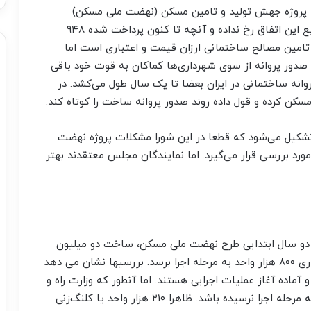
۳۶ هزار میلیارد تومان به پروژه جهش تولید و تامین مسکن (نهضت ملی مسکن)
اختصاص دهند اما گفته می شود به دلیل کمبود منابع این اتفاق رخ نداده و آنچه تا کنون پرداخت شده ۹۴۸
امین مصالح ساختمانی ارزان قیمت و اعتباری است اما
 صدور پروانه از سوی شهرداری‌ها کماکان به قوت خود باقی
روانه ساختمانی در ایران بعضا تا یک سال طول می‌کشد. در
مسکن کرده و قول داده روند صدور پروانه ساخت را کوتاه کند.
کیل می‌شود که قطعا در این شورا مشکلات پروژه نهضت
رد بررسی قرار می‌گیرد. اما نمایندگان مجلس معتقدند بهتر
ای دو سال ابتدایی طرح نهضت ملی مسکن، ساخت دو میلیون
واحد در دستور کار است و قرار شده تا پایان سال جاری ۸۰۰ هزار واحد به مرحله اجرا برسد. بررسیها نشان می دهد
زمین تامین شده و آماده آغاز عملیات اجرایی هستند. اما آنطور که وزارت راه و
شهرسازی می گوید ممکن است تمام ۷۶۰ هزار وحد به مرحله اجرا نرسیده باشد. ظاهرا ۲۱۰ هزار واحد یا کلنگ‌زنی