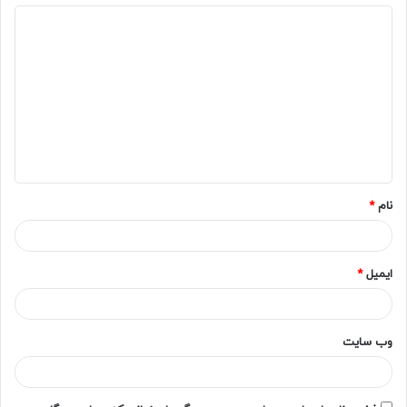
د
ی
د
گ
ا
ه
*
نام
*
ایمیل
*
وب‌ سایت