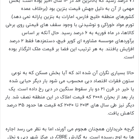
۷.۱ درصد رسید که بالاترین حد در ۱۴ سال اخیر بوده است. بخش
مهمی از آن به دلیل جهش قیمت بنزین بود (برخلاف عمده
کشورهای منطقه خلیج فارس، امارات به بنزین یارانه نمی دهد).
تورم مواد خوراکی و نوشیدنی با وجود سقف های قیمتی روی برخی
کالاها، در ماه فوریه به ۶ درصد رسید. حال آنکه بر اساس
برآوردهای موسسه مشاوره ای کوپر فیچ، دستمزدها فقط ۲ درصد
افزایش یافتند. به هر ترتیب این فضا بر قیمت ملک اثرگذار بوده
است.
حالا بسیاری نگران آن شده اند که آیا بخش مسکن که به نوعی
ستون فقرات اقتصاد دبی محسوب می شود بار دیگر حبابی شده
یا خیر. در قرن ۲۱ دو بار سقوط سنگین در دبی رخ داده است. یک
بار بعد از بحران ۲۰۰۸ که قیمت املاک در این منطقه نصف شد. بار
دیگر نیز طی سال های ۲۰۱۴ تا ۲۰۲۰ که قیمت ها حدود ۳۵ درصد
کاهش یافت.
گرچه خریداران همچنان هجوم می آورند، اما به نظر می رسد اجاره
ها به اوج رسیده است. به گزارش CBRE، در مرکز شهر دبی و نخل