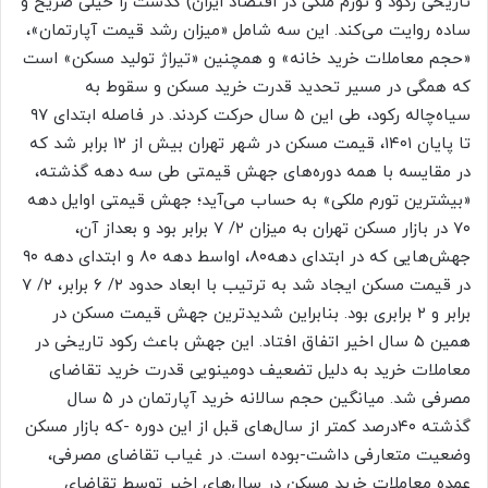
تاریخی رکود و تورم‌‌‌ ملکی در اقتصاد ایران) گذشت را خیلی صریح و
ساده روایت می‌کند. این سه شامل «میزان رشد قیمت آپارتمان»،
«حجم معاملات خرید خانه» و همچنین «تیراژ تولید مسکن» است
که همگی در مسیر تحدید قدرت خرید مسکن و سقوط به
سیاه‌‌‌چاله رکود، طی این ۵ سال حرکت کردند. در فاصله ابتدای ۹۷
تا پایان ۱۴۰۱، قیمت مسکن در شهر تهران بیش ‌‌‌از ۱۲ برابر شد که
در مقایسه با همه دوره‌‌‌های جهش قیمتی طی سه دهه گذشته،
«بیشترین تورم ملکی» به حساب می‌‌‌آید؛ جهش قیمتی اوایل دهه
۷۰ در بازار مسکن تهران به میزان ۲/ ۷ برابر بود و بعداز آن،
جهش‌‌‌هایی که در ابتدای دهه۸۰، اواسط دهه ۸۰ و ابتدای دهه ۹۰
در قیمت مسکن ایجاد شد به ترتیب با ابعاد حدود ۲/ ۶ برابر، ۲/ ۷
برابر و ۲ برابری بود. بنابراین شدیدترین جهش قیمت مسکن در
همین ۵ سال اخیر اتفاق افتاد. این جهش باعث رکود تاریخی در
معاملات خرید به دلیل تضعیف دومینویی قدرت خرید تقاضای
مصرفی شد. میانگین حجم سالانه خرید آپارتمان در ۵ سال
گذشته ۴۰‌درصد کمتر از سال‌های قبل از این دوره -که بازار مسکن
وضعیت متعارفی داشت-بوده است. در غیاب تقاضای مصرفی،
عمده معاملات خرید مسکن در سال‌های اخیر توسط تقاضای