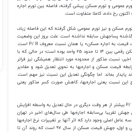
ورم عمومی و تورم مسکن پیشی گرفته، فاصله بین تورم اجاره
 اکنون رخ داده، کاملا متفاوت است.
ورم مسکن و نیز تورم عمومی شکل گرفته که این فاصله زیاد،
ی گذشته پساجهش سابقه نداشته است. علت بروز این وضعیت
در وهله اول، واکنش طبیعی بازار برای تنظیم «نسبت قیمت به اجاره مسکن» یا همان نسبت معروف P/ R است.
این نسبت همواره در دوره‌های قبلی رکود – رونق مسکن رقمی بین 14 تا حدود 25 واحد بوده است؛ در حالی که با
ر، نسبت مذکور از محدوده مورد انتظار همیشگی نیز فراتر
رسید. طبعا باید رابطه قیمت مسکن و اجاره‌بها به نحوی تعدیل شود و مقادیر
د پایدار بماند. اما چگونگی تعدیل این نسبت نیز مهم است.
 این نسبت یعنی اجاره‌بها، کاهش صورت کسر مذکور یعنی
شرایط حال حاضر بازار مسکن نشان می‌دهد نسبت P/ R بیشتر از هر وقت دیگری در حال تعدیل به واسطه افزایش
جهش تقریبا بی‌سابقه اجاره‌بها طی سال‌های اخیر در تهران
سه عامل اصلی وجود دارد که اثر آنها بر تغییرات نرخ اجاره‌بها
به مراتب از عوامل دیگر بیشتر بوده است. عامل اصلی و اول، جهش قیمت مسکن از سال 97 است که روند آن تا