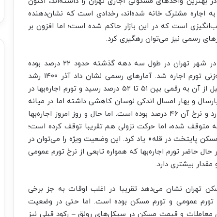
ر بهترین واحدهای مسکونی اجاری تهران را داشته‌اند، اکنون
ه اجاره مشترک خانه شده‌اند، رخدادی است که نشان‌دهنده
ب‌انگیزی است که در این بازار حاکم شده است؛ اما افزون بر
مارهای رسمی نیز می‌توان رهگیری کرد.
در حالی که میانگین تاریخی تورم نقطه‌ای اجاره‌بها در شهر تهران در طول سه دهه گذشته حدود ۲۲ درصد بوده
است، در سال‌های اخیر تب تند این بازار سبب قله‌زنی تورم اجاره شد. آمارهای رسمی نشان داد آذر ۱۴۰۰ رشد
نقطه‌ای اجاره مسکن در مقایسه با ماه مشابه سال قبل از آن به رقمی بین ۵۱ تا ۵۲ درصد رسید و تورم اجاره‌بها در
ارسال و بهار امسال اندکی نوسان کاهشی داشته اما در میانه
بهار امسال همچنان تورم اجاره در نزدیکی قله قرار دارد و نرخ آن ۴۶ درصد بوده است. اما حال و روز امروز اجاره‌بها
له متوقف شده، اما حرکت نزولی هم تقریبا توقف کرده است؛
سکن پایتخت در قله» یاد کرد. این وضعیت ویژه را می‌توان در
 حال حاضر تورم اجاره‌بها که همواره تابعی از نرخ تورم عمومی
مقدار بیشتری دارد.
بازار اجاره مسکن تهران نشان می‌دهد تقریبا در اغلب اوقات به جز برخی
 تورم عمومی و تورم مسکن بوده است. اما حتی در وضعیت
معاملات و قیمت مسکن در سیکل‌های رونق – رکود قبلی نیز