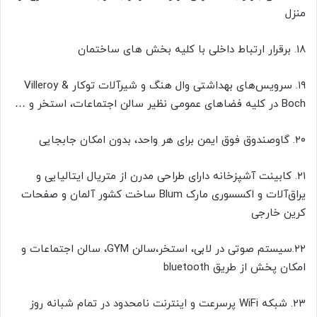
منزل
۱۸. برقرار ارتباط داخلی با کلیه بخش های ساختمان
۱۹. سرویس‌های بهداشتی وال هنگ و شیرآلات توکار Villeroy &
Boch در کلیه فضاهای عمومی نظیر سالن اجتماعات، استخر و …
۲۰. گاوصندوق فوق ایمن برای هر واحد، بدون امکان جابجایی
۲۱. کابینت آشپزخانه دارای طراحی مدرن از متریال ایتالیایی و
یراق‌آلات و اکسسوری مارک Blum ساخت کشور آلمان و صفحات
کرین خارجی
۲۲.سیستم صوتی در لابی، استخر،سالن GYM، سالن اجتماعات و
امکان پخش از طریق bluetooth
۲۳. شبکه WiFi پرسرعت و اینترنت نامحدود در تمام شبانه روز