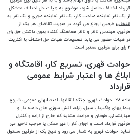
فیمابین، ساکت یا دارای ابهام باشد و یا به هر دلیل بین طرفین
قرارداد اختلاف حاصل شود، موضوع به هیات حل اختلاف متشکل
از یک نفر نماینده صاحب کار، یک نفر نماینده مجری و یک نفر به
انتخاب
طرفین ارجاع می گردد. در صورت تقاضای هر یک از
طرفین، مهندس ناظر و ناظر هماهنگ کننده بدون داشتن حق رای
در هیات حضور می یابد. تصمیمات هیات حل اختلاف با اکثریت
۲ رای برای طرفین معتبر است.
حوادث قهری، تسریع کار، اقامتگاه و
ابلاغ ها و اعتبار شرایط عمومی
قرارداد
ماده ۲۸- حوادث قهری: جنگه انقلابها، اعتصابهای عمومی، شیوع
بیماریهای واگیردار، سیل، زلزله، آتش سوزی های دامنه دار و
مهارنشدنی، طوفان و حوادث مشابه که خارج از اراده و کنترل
طرفین قرارداد است و اجرای کار را غیر ممکن یا موجب تاخیر می
نماید. حوادث قهری به شمار می رود و هیچ یک از طرفین مسئول