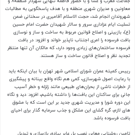
جماعت مغرب و عشا و با حضور فاطمه تنهایی شهردار منطقه۸ و
معاونین و مدیران شهری منطقه و با هدف پاسخگویی به مطالبات
شهروندان انجام شد، حجت الاسلام آقامیری در سخنانی ضمن
تسلیت ایام عزاداری سرور و سالار شهیدان حضرت امام حسین
(ع)، بازبینی و اصلاح قوانین مربوط به ساخت و ساز و نوسازی
بافت فرسوده را امری اجتناب ناپذیر خواند و افزود: در بافت
فرسوده ساختمان‌های زیادی وجود دارد، که مالکان آن تنها منتظر
تجدید نظر و اصلاح قانون ساخت و ساز هستند.
رییس کمیته عمران شورای اسلامی شهر تهران با بیان اینکه باید
با رعایت اصول شهرسازی، کمی هم نگاه واقع‌ بینانه و پیشگیری
از خطرات ناشی از بحران‌های طبیعی مانند زلزله و خطر آسیب
جانی برای ساکنان این بافت‌ها را داشته باشیم، افزود: دید و نگاه
این دوره شورا و مدیریت شهری جدید بر این است که با مشوق
های لازم، گره گشای این مشکل و جذب سرمایه گذار برای احیای
بافت فرسوده باشد.
تامین روشنایی معابر، نصب پل عابر پیاده، بازسازی و تبدیل