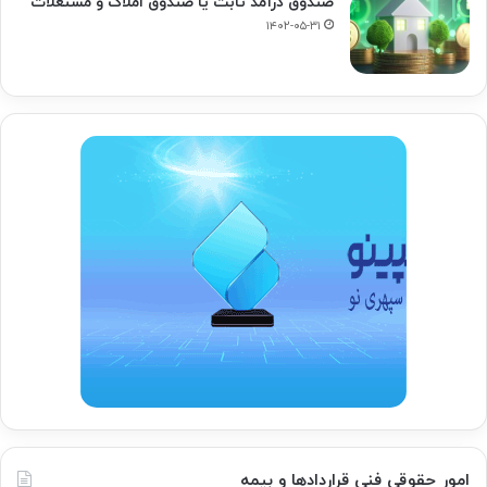
صندوق درآمد ثابت یا صندوق املاک و مستغلات
۱۴۰۲-۰۵-۳۱
امور حقوقی فنی قراردادها و بیمه