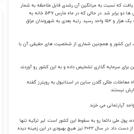
 خارجی نیز ۵۸.۱ درصد افزایش یافت که نسبت به میانگین آن رشدی قابل ملاحظه به شمار
می آید. در ماه آوریل فروش خانه های ترکیه به روس ها دو برابر شد. در حالی که در ماه مارس ۵۴۷ خانه به
شهروندان روس فروخته شد این رقم در ماه آوریل به یک هزار و ۱۵۲ واحد رسید. رتبه بعدی به شهروندان عراق
راین در ۲۴ فوریه سال جاری، این کشور و همچنین شماری از شخصیت های حقیقی آن با
ن برای سرمایه گذاری تشخیص داده و به این کشور رو آوردند.
اه معاملات ملکی گلدن ساین در استانبول به رویترز گفته
ارش نیستند.
حد آپارتمانی می خرند.
ه، پول ملی دائما رو به سقوط این کشور است. لیر ترکیه تنها
در سال گذشته ۴۴ درصد از ارزش خود را در برابر دلار از دست داد. در سال ۲۰۲۲ نیز هیچ بهبودی در این زمینه دیده