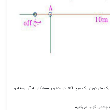
طبق شکل ۳ برای پیاده کردن امتداد بعدی از نقطه B یک متر دورتر یک میخ off کوبیده و ریسمانکار به آن بسته و