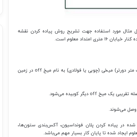
که در بخش ۱ گفته شد در شکل ۱ (شکل مثال مورد استفاده جهت تشریح روش پیاده کردن نقشه
 امتداد معلوم است.
۱- کمی دورتر از گوشه یا نبش زمین، (مثلاً حدود یک متر دورتر) میخی (چوبی یا فولادی) به نام میخ off در زمین
یخ‌های off و امتداد ایجاد شده در پیاده کردن پلان فونداسیون، آکس‌بندی ستون‌ها،
وم ایجاد شده تا پایان کار بسیار مهم می‌باشد.