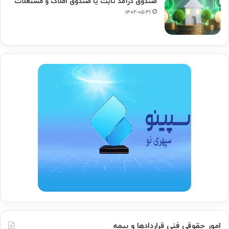
صندوق درآمد ثابت یا صندوق املاک و مستغلات
۱۴۰۲-۰۵-۳۱
امور حقوقی فنی قراردادها و بیمه