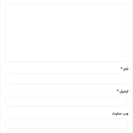
د
ی
د
گ
ا
ه
*
نام
*
ایمیل
*
وب‌ سایت