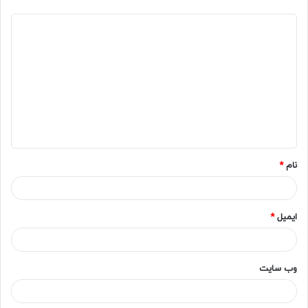
د
ی
د
گ
ا
ه
*
نام
*
ایمیل
*
وب‌ سایت