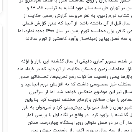
ور سفته‌‌‌‌‌‌بازان و رواج معاملات مکرر با هدف سوداگری در
بازار معاملات ملکی بود. به این ترتیب تورم سالانه زمین در تهران طی سه سال مورد اشاره به ترتیب ۸۵، ۹۳ و
هش شتاب تورم زمین، به نظر می‌رسد گزارش رسمی حکایت از
ورم زمین در یک سال ۱۴۰۰ نسبت به سال قبل از آن داشته باشد. از آنجا که هنوز گزارش فصلی
زمستان از سوی مرکز آمار منتشر نشده، فعلا داده رسمی کافی برای محاسبه تورم زمین در سال ۱۴۰۰ وجود ندارد، اما
سه فصل پیاپی زمینه‌‌‌ساز برآورد کاهشی از تورم سالانه
شده، تصویر آماری دقیقی از سال گذشته این بازار را ارائه
زار معاملات زمین و مسکن حکایت از آن دارد که در خرداد ماه
ازارها یعنی وضعیت مذاکرات رفع تحریم‌ها، تحت‌تاثیر صدور
ای مختلف خیز محسوسی داشت که به افزایش تورم انجامید و
امسال نیز این موضوع منعکس خواهد شد. اما از سر‌گیری
دی را میان فعالان بازارهای مختلف تقویت کرد. بنابراین
ر تهران را فعلا نمی‌توان پیش‌بینی کرد و نمی‌توان به طور
 گذشته را برآورد کرد. در واقع در نگاه اول با بررسی آمار
ر آن در دو فصل متوالی روی ایستگاه چهار‌درصد، ممکن
یز پس از سه سال پرتورم، اکنون از وضعیت جهش عبور