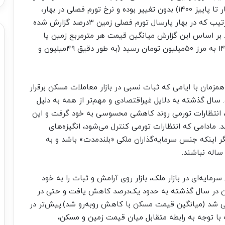
فصل متوالی یا با اغماض طی سه فصل متوالی (از بهار تا پاییز ۱۴۰۰) بدون تغییر بوده و نرخ تورم فصلی در بهار،
تابستان و پاییز پارسال تقریبا یکسان بوده؛ به این ترتیب که در بهار پارسال تورم فصلی زمین ۳‌درصد گزارش شده
یز مقدار آن ۴‌درصد بوده است. بر اساس این گزارش میانگین قیمت هر مترمربع زمین یا
ملک کلنگی در معاملات انجام شده طی پاییز سال ۱۴۰۰ به مرز ۵۰‌میلیون تومان رسید (به طور دقیق ۴۹‌میلیون و
زمان با ایامی که ثبات نسبی در بازار معاملات مسکن برقرار
 سال گذشته به دلایل غیر‌اقتصادی و مهم‌تر از همه به دلیل
ه، انتظارات تورمی روند کاهشی محسوسی به خود گرفت و این
دامی که انتظارات تورمی کنترل می‌شود، انگیزه‌‌‌‌‌‌های
گر اینکه جنس سرمایه‌گذاران ملکی «بلندمدت» باشد و به
ساله نباشند.
یه‌‌‌ای در بازار ملک، بازار روی آرامش و ثبات را به خود
سکن در سال گذشته به حدود یک‌درصد کاهش یافت و حتی در
نفی شد (میانگین قیمت مسکن با کاهش روبه‌رو شد).پیش‌تر در
 با توجه به رابطه متقابل میان قیمت زمین و مسکن،