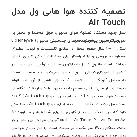
تصفیه کننده هوا هانی ول مدل
Air Touch
نسل جدید دستگاه تصفیه هوای هانیول، فوق کم‌صدا و مجهز به
سوپرفیلتراسیون پیشرفتهمجموعه‌ی چندملیتی هانیول (Honeywell) با
بیش از ۱۰۰ سال حضور موفق در صنایع تاسیسات و تهویه مطبوع،
همواره به بررسی و ارائه راهکار برای معضلات زندگی شهری انسان
پرداخته است.هانیول که از نامدارترین فعالان و نوآوران این عرصه در
کشورهای امریکای شمالی و اروپا محسوب می‌شود، با حساسیت نسبت
به معضل آلودگی هوا و تبعات آسیب‌زای ناشی از آن نظیر انواع
سرطان‌ها، از سال‌ها قبل تصمیم به تحقیق، تولید و ارائه دستگاه‌های
تصفیه هوای منحصر به فردی با نام تجاری اِیرتاچ ( Air touch ) گرفته
است.نسل جدید دستگاه‌های تصفیه هوای اِیرتاچ Air touch ، سه مدل
دارد که حق انتخاب و تنوع کاربری را برای شما فراهم می‌آورد: Air
Touch – Air Touch P – Air Touch A5جریان هوا در این مدل و در
حالت حداکثری۳۰۰ متر مکعب در ساعت است. با این جریان هوا می
توان هوای درون یک اتاق یا فضای مسکونی ۲۷ مترمربع را در ۱۵ دقیقه