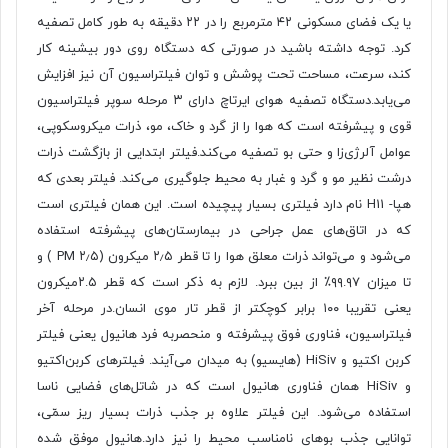
یا یک فضای مسکونی ۴۲ مترمربع را در ۲۲ دقیقه به طور کامل تصفیه
کرد. توجه داشته باشید در صورتی که دستگاه روی دور بیشینه کار
کند، سرعت، مساحت تحت پوشش و توان فیلتراسیون آن نیز افزایش
می‌یابد.دستگاه تصفیه هوای ایرتاچ دارای ۳ مرحله سوپر فیلتراسیون
قوی و پیشرفته است که هوا را از گرد‌ و خاک، مو، ذرات میکروسکوپی،
عوامل آلرژی‌زا و حتی بو تصفیه می‌کند.فیلتر ابتدایی از بازگشت ذرات
درشت نظیر مو و گرد و غبار به محیط جلوگیری می‌کند. فیلتر بعدی که
هپا- H11 نام دارد فیلتری بسیار پیچیده است. این همان فیلتری است
که در اتاق‌های عمل جراحی در بیمارستان‌های پیشرفته استفاده
می‌شود و می‌تواند ذرات معلق هوا را تا قطر ۲٫۵ میکرون (۲٫۵ PM ) و
تا میزان ۹۹.۹۷٪ از بین ببرد. لازم به ذکر است که قطر ۲.۵میکرون
یعنی تقریبا ۱۰۰ برابر کوچکتر از قطر تار موی انسان.در مرحله آخر
فیلتراسیون، فناوری فوق پیشرفته و منحصربه فرد هانیول یعنی فیلتر
کربن اکتیو و HiSiv (هایسیو) به میدان می‌آیند. فیلترهای کربن‌اکتیو
و HiSiv همان فناوری هانیول است که در شاتل‌های فضایی ناسا
استفاده می‌شود. این فیلتر علاوه بر جذب ذرات بسیار ریز سمّی،
توانایی جذب بوهای نامناسب محیط را نیز دارد.هانیول موفق شده