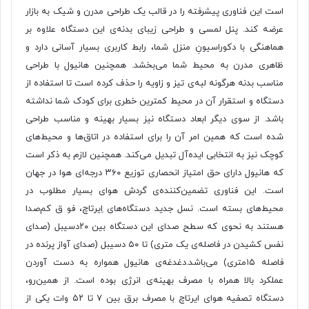
است این فناوری پیشرفته را در قالب یک طراحی مدرن و شیک به بازار
عرضه کند. پنل لمسی و طراحی زیبای بدنه‌ی این دستگاه علاوه بر
هماهنگی با دکوراسیونِ منزل شما، رابط کاربری بسیار آسانی دارد و
ظاهری مدرن به محیط شما می‌بخشد. همچنین هانیول با طراحی
مناسب بدنه‌ هرگونه لبه‌ی تیز و زاویه را حذف کرده است تا استفاده از
دستگاه و استقرار آن در محیط کمترین خطری برای کودک شما نداشته
باشد. از سوی دیگر ابعاد دستگاه نیز بسیار بهینه و مناسب طراحی
شده است که همین امر آن را برای استفاده در اتاق‌ها و محیط‌های
کوچک نیز به انتخابی ایده‌آل تبدیل می‌کند. همچنین لازم به ذکر است
که هانیول دارای حق امتیاز انحصاری توزیع ۳۶۰ درجه‌ای هوا در جهان
است. این فناوری تضمین‌کننده‌ی گردش هوای بسیار مطلوب در
محیط‌های بسته است. نسل جدید دستگاه‌های اِیرتاچ، فو ق کم‌صدا
هستند به نحوی که سطح صدای این دستگاه بین ۲۰دسیبل (صدای
نفس کشیدن در فاصله‌ی یک متری) تا ۵۰ دسیبل (صدای آواز پرنده در
فاصله ۱۵متری) می‌باشد.دغدغه‌ی هانیول همواره به دست آوردن
عملکرد بالا همراه با مصرف بهینه‌ی انرژی بوده است. از همین‌رو،
دستگاه تصفیه هوای ایرتاچ با مصرف برق بین ۷ تا ۵۲ وات یکی از