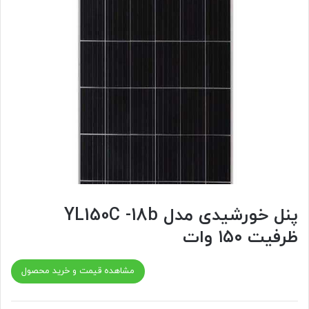
پنل خورشیدی مدل YL150C -18b
ظرفیت ۱۵۰ وات
مشاهده قیمت و خرید محصول