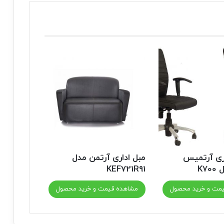
ری آرتمیس
مبل اداری آرتمن مدل
K7
KEF721R91
مت و خرید محصول
مشاهده قیمت و خرید محصول