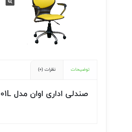
توضیحات
نظرات (۰)
صندلی اداری اوان مدل P101L چرمی