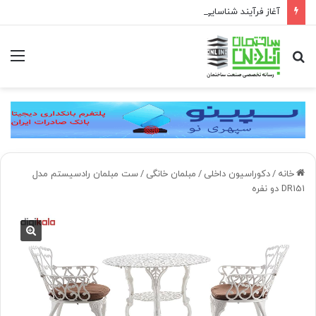
آغاز فرآیند شناسایی و معرفی کارکنان حائز شرایط برای دریافت نشان بهشت
جستجو
منو
برای
خانه
/
دکوراسیون داخلی
/
مبلمان خانگی
/
ست مبلمان رادسیستم مدل
DR151 دو نفره