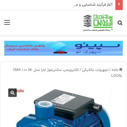
آغاز فرآیند شناسایی و معرفی کارکنان حائز شرایط برای دریافت نشان بهشت
جستجو
منو
برای
خانه
/
تجهیزات مکانیکی
/
الکتروپمپ سانتریفوژ ابارا مدل CMA 1.00 M-
LOCAL