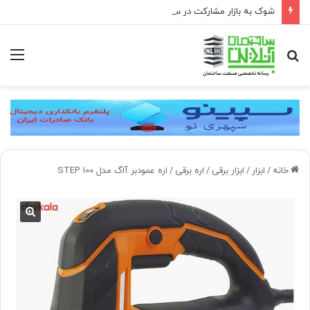
شوک به بازار مشارکت در ساخت؛ فقط ۲ پروژه از هر ۱۰ پروژه صرفه اقتصادی دارد
جستجو
منو
برای
خانه
/
ابزار
/
ابزار برقی
/
اره برقی
/
اره عمودبر آاگ مدل STEP 100