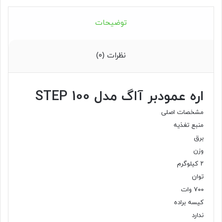
توضیحات
نظرات (۰)
اره عمودبر آاگ مدل STEP 100
مشخصات اصلی
منبع تغذیه
برق
وزن
۲ کیلوگرم
توان
۷۰۰ وات
کیسه براده
ندارد